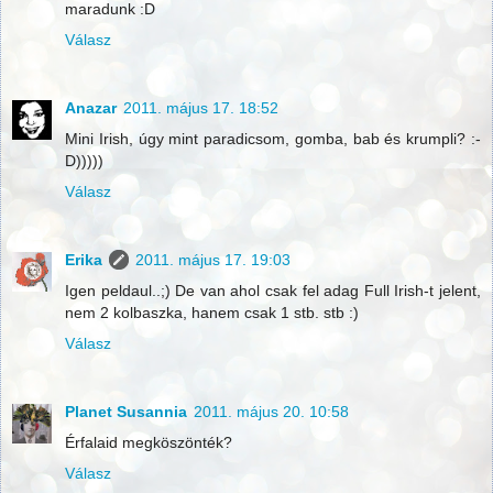
maradunk :D
Válasz
Anazar
2011. május 17. 18:52
Mini Irish, úgy mint paradicsom, gomba, bab és krumpli? :-
D)))))
Válasz
Erika
2011. május 17. 19:03
Igen peldaul..;) De van ahol csak fel adag Full Irish-t jelent,
nem 2 kolbaszka, hanem csak 1 stb. stb :)
Válasz
Planet Susannia
2011. május 20. 10:58
Érfalaid megköszönték?
Válasz