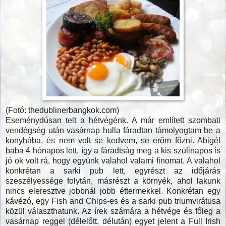
(Fotó: thedublinerbangkok.com)
Eseménydúsan telt a hétvégénk. A már említett szombati
vendégség után vasárnap hulla fáradtan támolyogtam be a
konyhába, és nem volt se kedvem, se erőm főzni. Abigél
baba 4 hónapos lett, így a fáradtság meg a kis szülinapos is
jó ok volt rá, hogy együnk valahol valami finomat. A valahol
konkrétan a sarki pub lett, egyrészt az időjárás
szeszélyessége folytán, másrészt a környék, ahol lakunk
nincs eleresztve jobbnál jobb éttermekkel. Konkrétan egy
kávézó, egy Fish and Chips-es és a sarki pub triumvirátusa
közül választhatunk. Az írek számára a hétvége és főleg a
vasárnap reggel (délelőtt, délután) egyet jelent a Full Irish