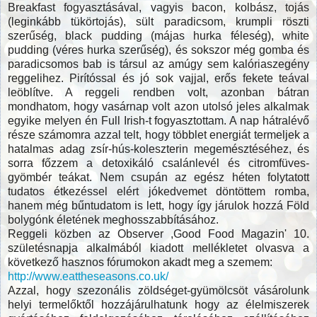
Breakfast fogyasztásával, vagyis bacon, kolbász, tojás
(leginkább tükörtojás), sült paradicsom, krumpli röszti
szerűség, black pudding (májas hurka féleség), white
pudding (véres hurka szerűség), és sokszor még gomba és
paradicsomos bab is társul az amúgy sem kalóriaszegény
reggelihez. Pirítóssal és jó sok vajjal, erős fekete teával
leöblítve. A reggeli rendben volt, azonban bátran
mondhatom, hogy vasárnap volt azon utolsó jeles alkalmak
egyike melyen én Full Irish-t fogyasztottam. A nap hátralévő
része számomra azzal telt, hogy többlet energiát termeljek a
hatalmas adag zsír-hús-koleszterin megemésztéséhez, és
sorra főzzem a detoxikáló csalánlevél és citromfüves-
gyömbér teákat. Nem csupán az egész héten folytatott
tudatos étkezéssel elért jókedvemet döntöttem romba,
hanem még bűntudatom is lett, hogy így járulok hozzá Föld
bolygónk életének meghosszabbításához.
Reggeli közben az Observer ,Good Food Magazin' 10.
születésnapja alkalmából kiadott mellékletet olvasva a
következő hasznos fórumokon akadt meg a szemem:
http://www.eattheseasons.co.uk/
Azzal, hogy szezonális zöldséget-gyümölcsöt vásárolunk
helyi termelőktől hozzájárulhatunk hogy az élelmiszerek