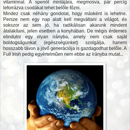
vitaminnal. A spenót mintájára, megmosva, pár percig
leforrázva csodákat lehet belőle főzni.
Mindez csak néhány gondolat, hogy másként is lehetne.
Persze nem egy nap alatt kell megváltani a világot, és
sokszor az sem jó, ha radikálisan akarunk mindent
átalakítani, jelen esetben a konyhában. De mégis érdemes
elindulni egy olyan irányba, amely nem csak saját
boldogságunkat (egészségünket) szolgálja, hanem
hosszabb távon a jövő generációja is gazdagodhat belőle. A
Full Irish pedig egyértelműen nem ebbe az irányba mutat...