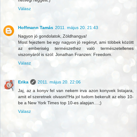
Válasz
Hoffmann Tamás
2011. május 20. 21:43
Nagyon jó gondolatok, Zöldhangya!
Most fejeztem be egy nagyon jó regényt, ami többek között
az emberiség természethez való természetellenes
viszonyáról is szól: Jonathan Franzen: Freedom.
Válasz
Erika
2011. május 20. 22:06
Jaj, az a konyv fel van nekem irva azon konyvek listajara,
amit el szeretnek olvasni!!Ha jol tudom bekerult az elso 10-
be a New York Times top 10-es alapjan....;)
Válasz