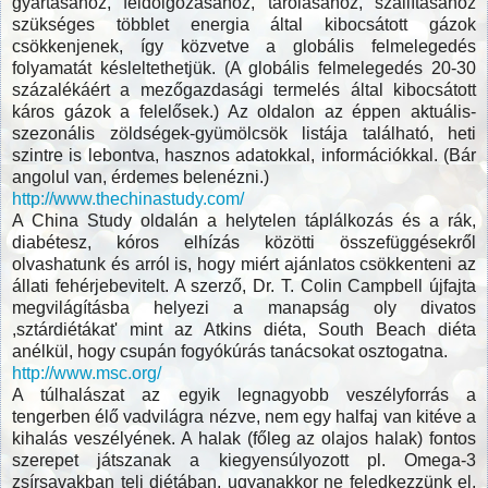
gyártásához, feldolgozásához, tárolásához, szállításához
szükséges többlet energia által kibocsátott gázok
csökkenjenek, így közvetve a globális felmelegedés
folyamatát késleltethetjük. (A globális felmelegedés 20-30
százalékáért a mezőgazdasági termelés által kibocsátott
káros gázok a felelősek.) Az oldalon az éppen aktuális-
szezonális zöldségek-gyümölcsök listája található, heti
szintre is lebontva, hasznos adatokkal, információkkal. (Bár
angolul van, érdemes belenézni.)
http://www.thechinastudy.com/
A China Study oldalán a helytelen táplálkozás és a rák,
diabétesz, kóros elhízás közötti összefüggésekről
olvashatunk és arról is, hogy miért ajánlatos csökkenteni az
állati fehérjebevitelt. A szerző, Dr. T. Colin Campbell újfajta
megvilágításba helyezi a manapság oly divatos
,sztárdiétákat' mint az Atkins diéta, South Beach diéta
anélkül, hogy csupán fogyókúrás tanácsokat osztogatna.
http://www.msc.org/
A túlhalászat az egyik legnagyobb veszélyforrás a
tengerben élő vadvilágra nézve, nem egy halfaj van kitéve a
kihalás veszélyének. A halak (főleg az olajos halak) fontos
szerepet játszanak a kiegyensúlyozott pl. Omega-3
zsírsavakban teli diétában, ugyanakkor ne feledkezzünk el,