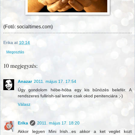
(Fotó: socialtimes.com)
Erika
at
10:14
Megosztás
10 megjegyzés:
Anazar
2011. május 17. 17:54
Úgy gondolom hébe-hóba egy kis bűnözés belefér. A
rendszeres fullirish-sal lenne csak okod penitenciára ;-)
Válasz
Erika
2011. május 17. 18:20
Akkor legyen Mini Irish...es akkor a ket veglet kozt