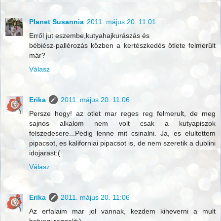
Planet Susannia
2011. május 20. 11:01
Erről jut eszembe,kutyahajkurászás és
bébiész-pallérozás közben a kertészkedés ötlete felmerült
már?
Válasz
Erika
2011. május 20. 11:06
Persze hogy! az otlet mar reges reg felmerult, de meg
sajnos alkalom nem volt csak a kutyapiszok
felszedesere...Pedig lenne mit csinalni. Ja, es elultettem
pipacsot, es kaliforniai pipacsot is, de nem szeretik a dublini
idojarast:(
Válasz
Erika
2011. május 20. 11:06
Az erfalaim mar jol vannak, kezdem kiheverni a mult
hetvegi reggelit:)