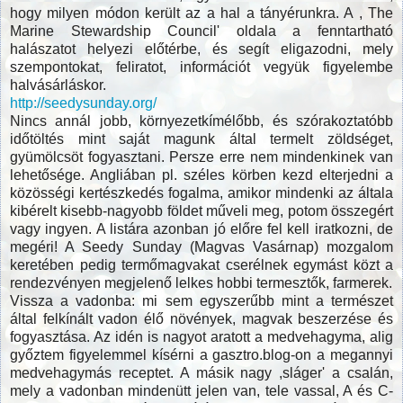
hogy milyen módon került az a hal a tányérunkra. A , The
Marine Stewardship Council' oldala a fenntartható
halászatot helyezi előtérbe, és segít eligazodni, mely
szempontokat, feliratot, információt vegyük figyelembe
halvásárláskor.
http://seedysunday.org/
Nincs annál jobb, környezetkímélőbb, és szórakoztatóbb
időtöltés mint saját magunk által termelt zöldséget,
gyümölcsöt fogyasztani. Persze erre nem mindenkinek van
lehetősége. Angliában pl. széles körben kezd elterjedni a
közösségi kertészkedés fogalma, amikor mindenki az általa
kibérelt kisebb-nagyobb földet műveli meg, potom összegért
vagy ingyen. A listára azonban jó előre fel kell iratkozni, de
megéri! A Seedy Sunday (Magvas Vasárnap) mozgalom
keretében pedig termőmagvakat cserélnek egymást közt a
rendezvényen megjelenő lelkes hobbi termesztők, farmerek.
Vissza a vadonba: mi sem egyszerűbb mint a természet
által felkínált vadon élő növények, magvak beszerzése és
fogyasztása. Az idén is nagyot aratott a medvehagyma, alig
győztem figyelemmel kísérni a gasztro.blog-on a megannyi
medvehagymás receptet. A másik nagy ,sláger' a csalán,
mely a vadonban mindenütt jelen van, tele vassal, A és C-